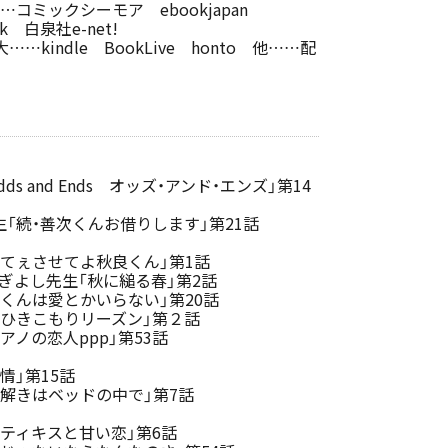
…コミックシーモア ebookjapan
rk 白泉社e-net!
…kindle BookLive honto 他……配
s and Ends オッズ・アンド・エンズ」第14
「続・善次くんお借りします」第21話
てぇさせてよ秋良くん」第1話
ぎよし先生「秋に縋る春」第2話
くんは愛とかいらない」第20話
「ひきこもりリーズン」第２話
アノの恋人ppp」第53話
情」第15話
解きはベッドの中で」第7話
ティキスと甘い恋」第6話