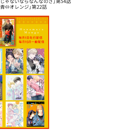
じゃないならなんなのさ」第54話
青⇔オレンジ」第22話