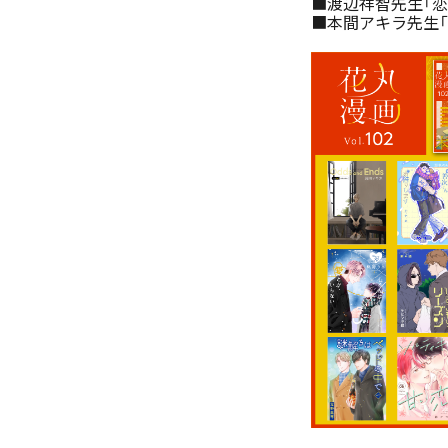
■渡辺祥智先生「恋
■本間アキラ先生「