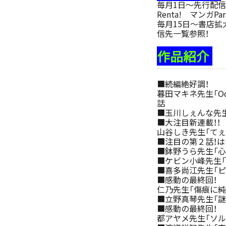
毎月1日～先行配信
Renta! マンガPa
毎月15日～書店拡大…
信先一覧参照！
作品紹介
■続編絶好調！
暮田マキネ先生「Odd
話
■玉川しぇんな先生
■大注目新連載！！
山谷しき先生「てぇ
■注目の第２話！は
■鉢野うら先生「心
■ケビン小峰先生
■喜多尚江先生「ピ
■感動の最終回！
仁乃先生「傷痕に純
■立野真琴先生「謎
■感動の最終回！
都アヤメ先生「ソル