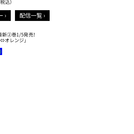
（税込）
 ›
配信一覧 ›
新②巻1/5発売！
⇔オレンジ」
）