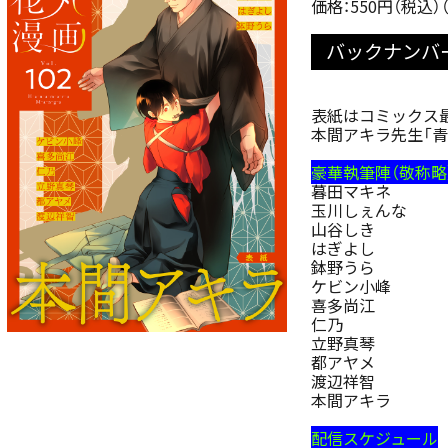
価格：550円（税込）
バックナンバー
表紙はコミックス最
本間アキラ先生「青
豪華執筆陣（敬称略
暮田マキネ
玉川しぇんな
山谷しき
はぎよし
鉢野うら
ケビン小峰
喜多尚江
仁乃
立野真琴
都アヤメ
渡辺祥智
本間アキラ
配信スケジュール