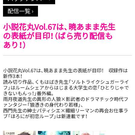
配信一覧 ›
小説花丸Vol.67は、暁あまま先生
の表紙が目印！（ばら売り配信も
あり！）
小説花丸Vol.67は、暁あまま先生の表紙が目印！ 収録作は
新作3本！
読み切り作品、くもはばき先生「ソルトライクシュガーライ
フ」はルームシェアからはじまる大学生の恋「ひとりじゃで
きないもんっ！」番外編。
雨月夜道先生の異形の人狼×影武者のドラマチック時代フ
ァンタジー「狼憑きの身代わり若様」、
西門先生の紳士パティシエ×繊細リーマンの再会お仕事ラ
ブ「ほろにが初恋ループ」は新連載です！