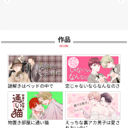
作品
WORK
謎解きはベッドの中で
恋じゃないならなんなのさ
物置き部屋に通い猫
えっちな裏アカ男子は愛さ
れたいのに