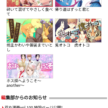
砕いて混ぜてやさしく食べ
帰り道はずっと君と
て
坊主かわいや袈裟までいと
兎オトコ 虎オトコ
し
ホス探へようこそ～
another～
編
集部からのお知らせ
花丸漫画vol.100 特設ページ公開！