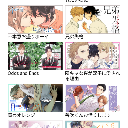
不本意お盛りボーイ
兄弟失格
Odds and Ends
陰キャな僕が双子に愛され
る理由
青⇔オレンジ
善次くんお借りします