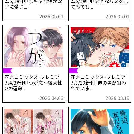
ム5/1新刊「陰キャな僕が双
ム5/1新刊「君となら恋をし
子に愛さ...
てみても...
2026.05.01
2026.05.01
花丸コミックス・プレミア
花丸コミックス・プレミア
ム4/3新刊「つが恋～後天性
ム3/19新刊「俺の唇が狙わ
Ωの運命...
れていま...
2026.04.03
2026.03.19