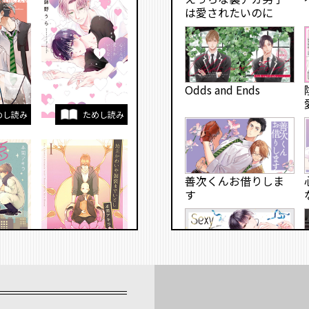
は愛されたいのに
Odds and Ends
めし読み
ためし読み
善次くんお借りしま
す
めし読み
ためし読み
Sexy Sugar Star セク
シーシュガースター