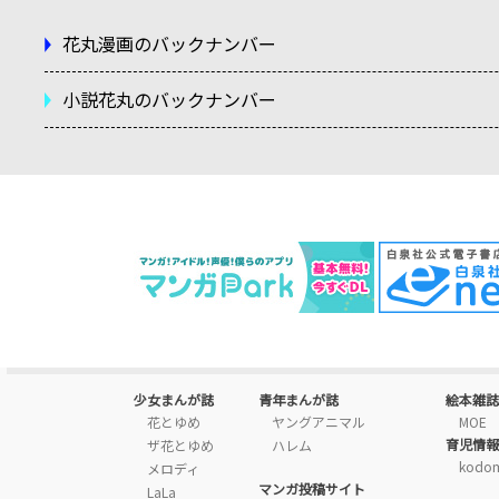
花丸漫画のバックナンバー
小説花丸のバックナンバー
ためし読み
ためし読み
た
ためし読み
ためし読み
た
少女まんが誌
青年まんが誌
絵本雑誌
花とゆめ
ヤングアニマル
MOE
育児情報
ザ花とゆめ
ハレム
kodo
メロディ
マンガ投稿サイト
LaLa