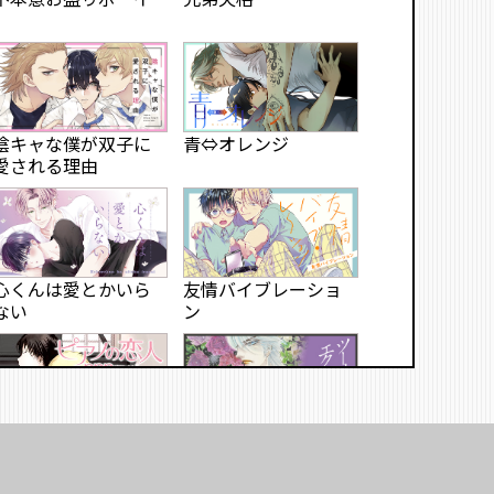
陰キャな僕が双子に
青⇔オレンジ
愛される理由
心くんは愛とかいら
友情バイブレーショ
ない
ン
ツーリング・エクスプ
ピアノの恋人 ppp
レス