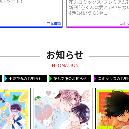
信スタート！
花丸コミックス・プレミアム7
新刊「心くんは愛とかいらな
4巻（鉢野うら）発...
お知らせ
INFOMATION
小説花丸のお知らせ
花丸文庫のお知らせ
コミックスのお知