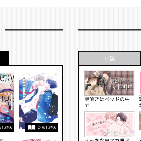
小説
謎解きはベッドの中
で
めし読み
ためし読み
えっちな裏アカ男子