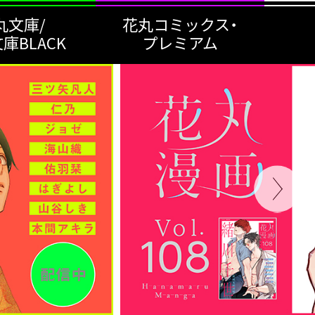
丸文庫/
花丸コミックス・
庫BLACK
プレミアム