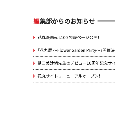
編
集部からのお知らせ
花丸漫画vol.100 特設ページ公開！
「花丸展 ～Flower Garden Party～」開催
樋口美沙緒先生のデビュー10周年記念サ
花丸サイトリニューアルオープン！