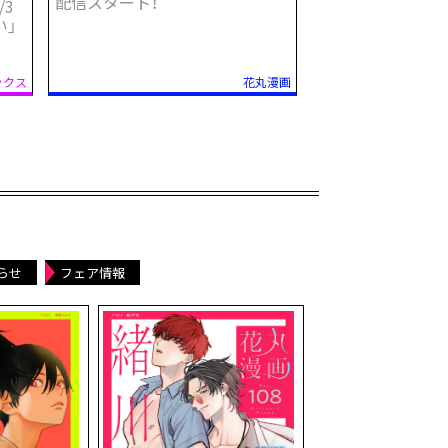
配信スタート！
/3
い」
らせ
フェア情報