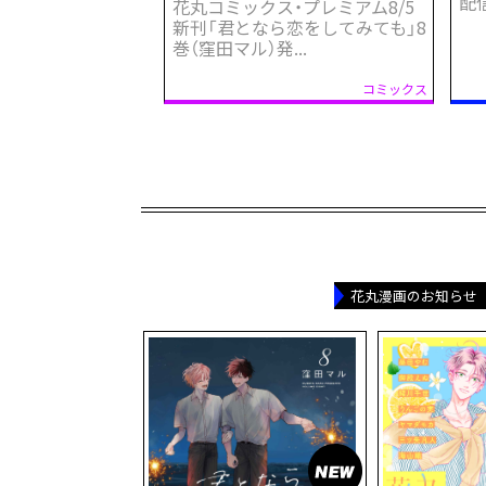
配
花丸コミックス・プレミアム8/5
新刊「君となら恋をしてみても」8
巻（窪田マル）発...
花丸漫画のお知らせ