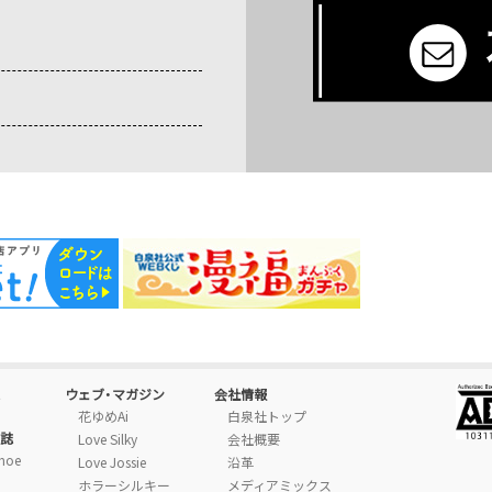
傷痕に純情
めし読み
ためし読み
坊主かわいや袈裟ま
でいとし
めし読み
ためし読み
ウェブ・マガジン
会社情報
花ゆめAi
白泉社トップ
誌
Love Silky
会社概要
moe
Love Jossie
沿革
ホラーシルキー
メディアミックス