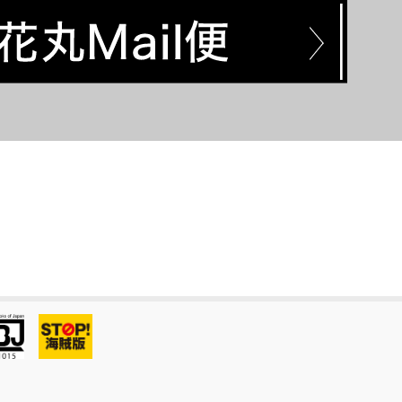
砕いて混ぜてやさし
帰り道はずっと君と
く食べて
兎オトコ 虎オトコ
ホス探へようこそ～
another～