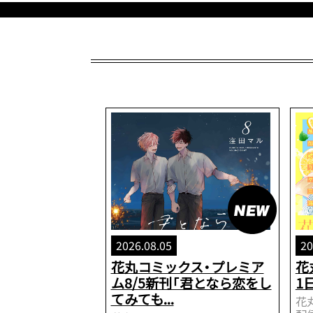
2026.08.05
20
花丸コミックス・プレミア
花
ム8/5新刊「君となら恋をし
1
てみても...
花丸