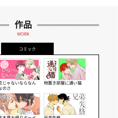
作品
WORK
コミック
物置き部屋に通い猫
恋じゃないならなん
なのさ
不本意お盛りボーイ
兄弟失格